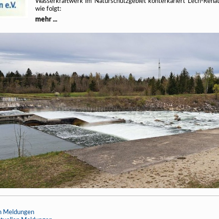
Wasserkraftwerk im Naturschutzgebiet konterkariert Lech-Renat
wie folgt:
mehr ...
en Meldungen