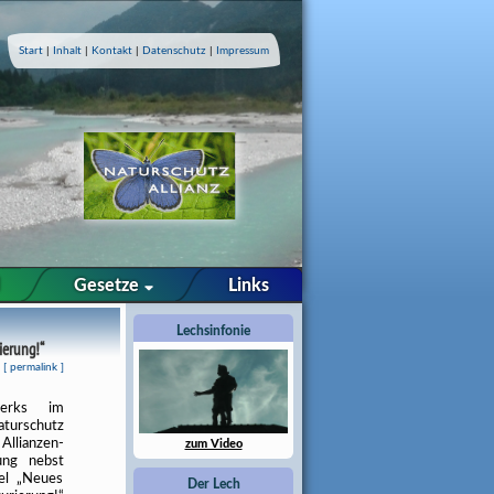
Start
|
Inhalt
|
Kontakt
|
Datenschutz
|
Impressum
Gesetze
Links
Lechsinfonie
ierung!“
[
permalink
]
werks im
aturschutz
Allianzen-
zum Video
lung nebst
tel „Neues
Der Lech