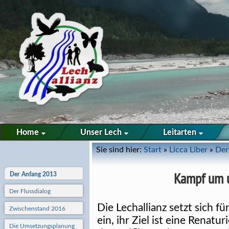
Home
Unser Lech
Leitarten
Sie sind hier:
Start
»
Licca Liber
»
Der
Kampf um u
Der Anfang 2013
Der Flussdialog
Die Lechallianz setzt sich f
Zwischenstand 2016
ein, ihr Ziel ist eine Renatu
Die Umsetzungsplanung