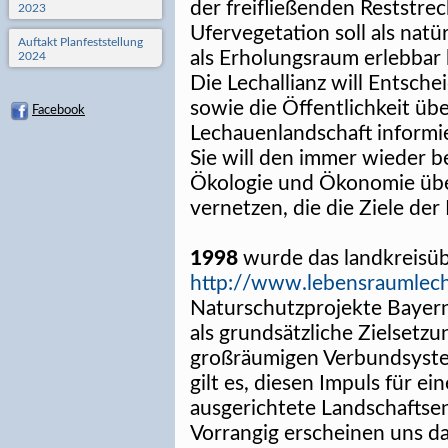
der freifließenden Reststrec
2023
Ufervegetation soll als nat
Auftakt Planfeststellung
als Erholungsraum erlebbar 
2024
Die Lechallianz will Entsche
sowie die Öffentlichkeit üb
Facebook
Lechauenlandschaft informi
Sie will den immer wieder
Ökologie und Ökonomie über
vernetzen, die die Ziele der 
1998
wurde das landkreisüb
http://www.lebensraumlech
Naturschutzprojekte Bayerns
als grundsätzliche Zielsetz
großräumigen Verbundsyste
gilt es, diesen Impuls für e
ausgerichtete Landschaftse
Vorrangig erscheinen uns 