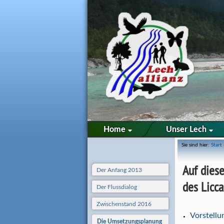
Home
Unser Lech
Sie sind hier:
Start
Auf diese
Der Anfang 2013
des Licca
Der Flussdialog
Zwischenstand 2016
Vorstell
Die Umsetzungsplanung