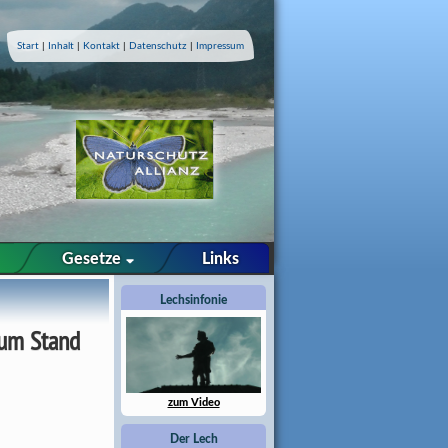
Start
|
Inhalt
|
Kontakt
|
Datenschutz
|
Impressum
Gesetze
Links
Lechsinfonie
zum Stand
zum Video
Der Lech