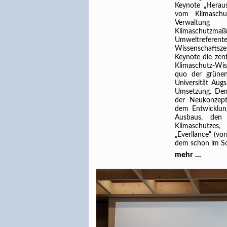
Keynote „Herau
vom Klimaschu
Verwaltung
Klimaschutz
Umweltreferent
Wissenschaftsze
Keynote die zent
Klimaschutz-Wi
quo der grünen
Universität Aug
Umsetzung. Dem
der Neukonzept
dem Entwicklun
Ausbaus, den 
Klimaschutzes,
„Everllance“ (v
dem schon im So
mehr ...