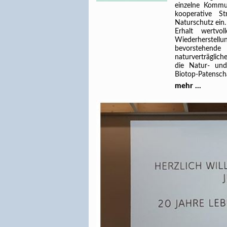
einzelne Kommu
kooperative St
Naturschutz ein.
Erhalt wertvo
Wiederherstellu
bevorstehend
naturverträglic
die Natur- un
Biotop-Patensch
mehr ...