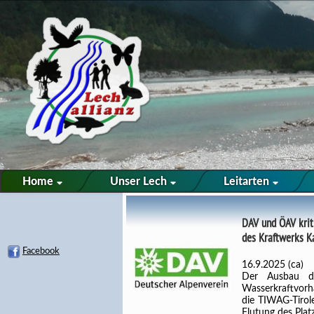
Home
Unser Lech
Leitarten
DAV und ÖAV krit
des Kraftwerks K
Facebook
16.9.2025 (ca)
Der Ausbau de
Wasserkraftvorha
die TIWAG-Tirol
Flutung des Pla