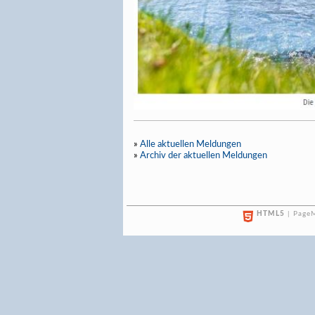
»
Alle aktuellen Meldungen
»
Archiv der aktuellen Meldungen
HTML5
| PageM